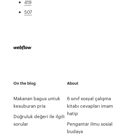
419
507
On the blog
About
Makanan bagus untuk
6 sınıf sosyal çalışma
kesuburan pria
kitabı cevapları imam
hatip
Doğruluk değeri ile ilgili
sorular
Pengantar ilmu sosial
budaya