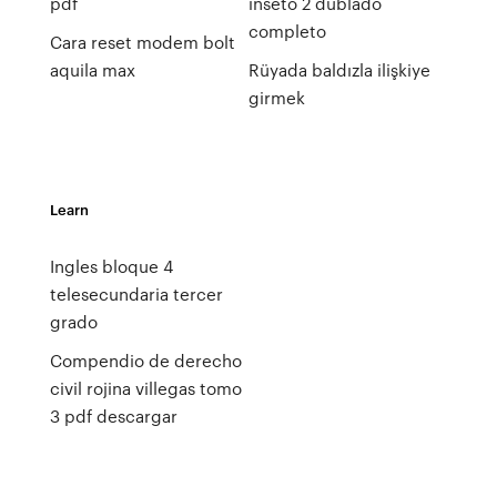
pdf
inseto 2 dublado
completo
Cara reset modem bolt
aquila max
Rüyada baldızla ilişkiye
girmek
Learn
Ingles bloque 4
telesecundaria tercer
grado
Compendio de derecho
civil rojina villegas tomo
3 pdf descargar