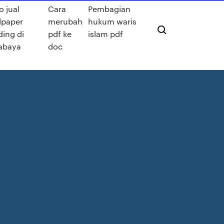
o jual
Cara
Pembagian
lpaper
merubah
hukum waris
ding di
pdf ke
islam pdf
abaya
doc