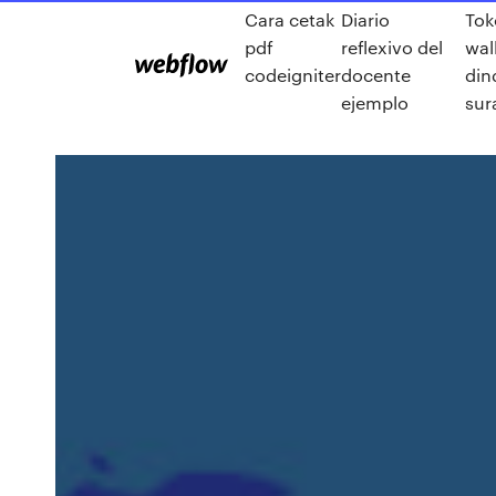
Cara cetak
Diario
Tok
pdf
reflexivo del
wal
codeigniter
docente
din
ejemplo
sur