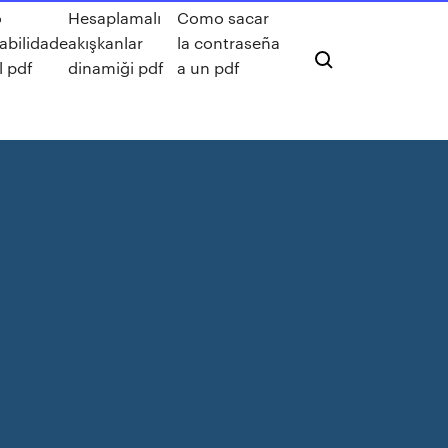
o
Hesaplamalı
Como sacar
abilidade
akışkanlar
la contraseña
l pdf
dinamiği pdf
a un pdf