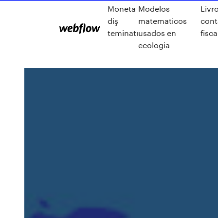
Moneta
Modelos
Livr
diş
matematicos
cont
teminatı
usados en
fisca
ecologia