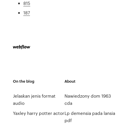
815
187
On the blog
About
Jelaskan jenis format
Nawiedzony dom 1963
audio
cda
Yaxley harry potter actor
Lp demensia pada lansia
pdf