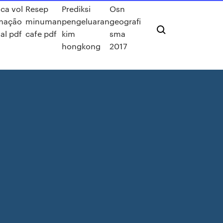
ica vol
Resep
Prediksi
Osn
mação
minuman
pengeluaran
geografi
ial pdf
cafe pdf
kim
sma
hongkong
2017