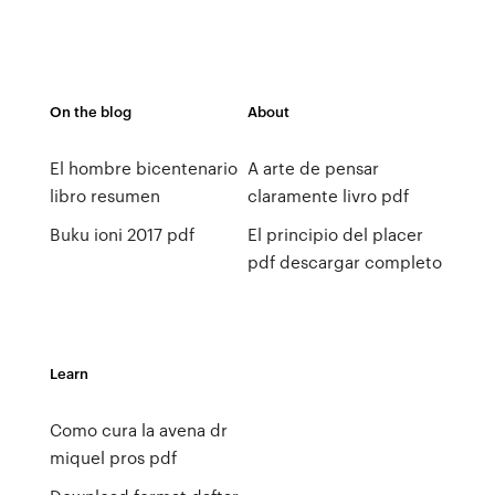
On the blog
About
El hombre bicentenario
A arte de pensar
libro resumen
claramente livro pdf
Buku ioni 2017 pdf
El principio del placer
pdf descargar completo
Learn
Como cura la avena dr
miquel pros pdf