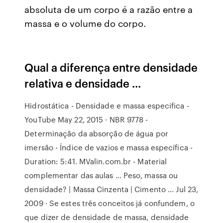
absoluta de um corpo é a razão entre a
massa e o volume do corpo.
Qual a diferença entre densidade
relativa e densidade ...
Hidrostática - Densidade e massa especifica -
YouTube May 22, 2015 · NBR 9778 -
Determinação da absorção de água por
imersão - Índice de vazios e massa específica -
Duration: 5:41. MValin.com.br - Material
complementar das aulas … Peso, massa ou
densidade? | Massa Cinzenta | Cimento ... Jul 23,
2009 · Se estes três conceitos já confundem, o
que dizer de densidade de massa, densidade