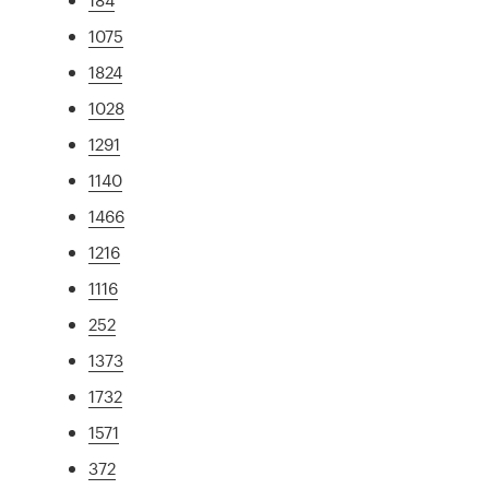
1075
1824
1028
1291
1140
1466
1216
1116
252
1373
1732
1571
372