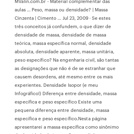
MValin.com.br - Material complementar das
aulas … Peso, massa ou densidade? | Massa
Cinzenta | Cimento ... Jul 23, 2009 · Se estes
três conceitos já confundem, o que dizer de
densidade de massa, densidade de massa
teórica, massa específica normal, densidade
absoluta, densidade aparente, massa unitária,
peso específico? Na engenharia civil, são tantas
as designações que não é de se estranhar que
causem desordens, até mesmo entre os mais
experientes. Densidade Isopor (e meu
Infográfico!) Diferença entre densidade, massa
específica e peso específico Existe uma
pequena diferença entre densidade, massa
específica e peso específico.Nesta página
apresentarei a massa específica como sinônimo