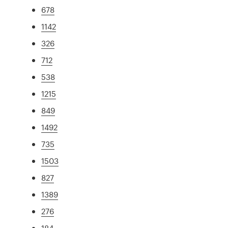
678
1142
326
712
538
1215
849
1492
735
1503
827
1389
276
184