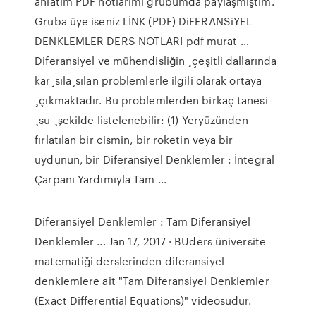
anlatım PDF notlarımı grubumda paylaşmıştım.
Gruba üye iseniz LİNK (PDF) DiFERANSiYEL
DENKLEMLER DERS NOTLARI pdf murat …
Diferansiyel ve mühendisliğin ¸çeşitli dallarında
kar¸sıla¸sılan problemlerle ilgili olarak ortaya
¸çıkmaktadır. Bu problemlerden birkaç tanesi
¸su ¸şekilde listelenebilir: (1) Yeryüzünden
fırlatılan bir cismin, bir roketin veya bir
uydunun, bir Diferansiyel Denklemler : İntegral
Çarpanı Yardımıyla Tam ...
Diferansiyel Denklemler : Tam Diferansiyel
Denklemler ... Jan 17, 2017 · BUders üniversite
matematiği derslerinden diferansiyel
denklemlere ait "Tam Diferansiyel Denklemler
(Exact Differential Equations)" videosudur.