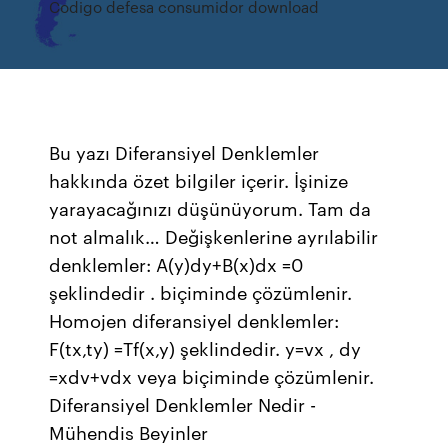
Codigo defesa consumidor download
Bu yazı Diferansiyel Denklemler
hakkında özet bilgiler içerir. İşinize
yarayacağınızı düşünüyorum. Tam da
not almalık… Değişkenlerine ayrılabilir
denklemler: A(y)dy+B(x)dx =0
şeklindedir . biçiminde çözümlenir.
Homojen diferansiyel denklemler:
F(tx,ty) =Tf(x,y) şeklindedir. y=vx , dy
=xdv+vdx veya biçiminde çözümlenir.
Diferansiyel Denklemler Nedir -
Mühendis Beyinler