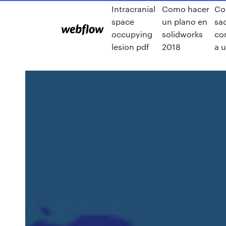
Intracranial
Como hacer
C
space
un plano en
sac
occupying
solidworks
co
lesion pdf
2018
a 