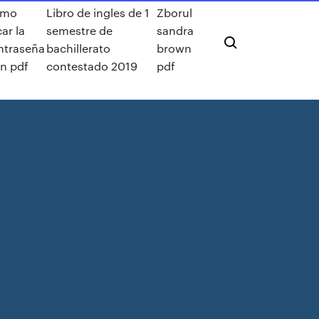
omo
Libro de ingles de 1
Zborul
ar la
semestre de
sandra
ntraseña
bachillerato
brown
un pdf
contestado 2019
pdf